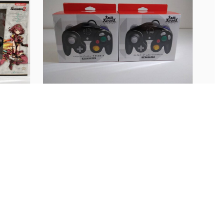
│ホム
8/11■ゲーム入荷情報です！◆Nint...