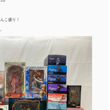
月2日
てんこ盛り！
。