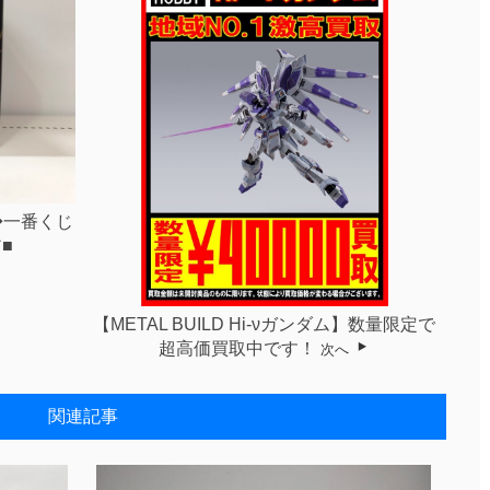
◆一番くじ
■
【METAL BUILD Hi-νガンダム】数量限定で
超高価買取中です！
次へ
関連記事