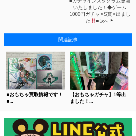
■ガチャインスタグラム更新
いたしました！◆ゲーム
1000円ガチャ✧︎S賞✧︎出まし
た
⁡■
次へ
関連記事
■おもちゃ買取情報です！
【おもちゃガチャ】1等出
■...
ました！...