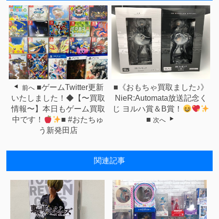
■ゲームTwitter更新
■《おもちゃ買取ました♪》
前へ
いたしました！◆【〜買取
NieR:Automata放送記念く
情報〜】本日もゲーム買取
じ ヨルハ賞＆B賞！
中です！
■ #おたちゅ
■
次へ
う新発田店
関連記事