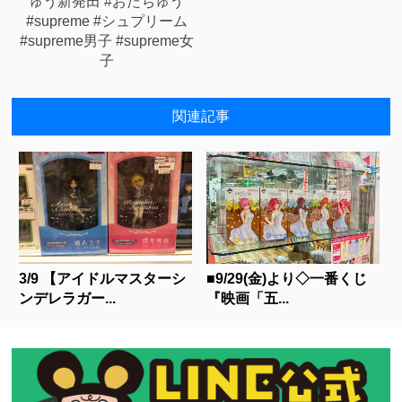
ゅう新発田 #おたちゅう
#supreme #シュプリーム
#supreme男子 #supreme女
子
関連記事
3/9 【アイドルマスターシ
■9/29(金)より◇一番くじ
ンデレラガー...
『映画「五...