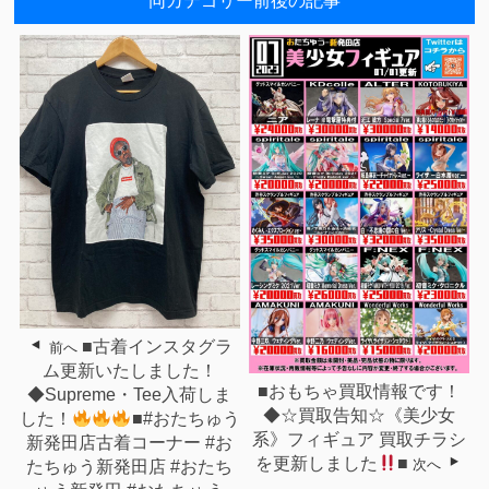
同カテゴリー前後の記事
■古着インスタグラ
前へ
ム更新いたしました！
■おもちゃ買取情報です！
◆Supreme・Tee入荷しま
◆☆買取告知☆《美少女
した！
■#おたちゅう
系》フィギュア 買取チラシ
新発田店古着コーナー #お
を更新しました
■
次へ
たちゅう新発田店 #おたち