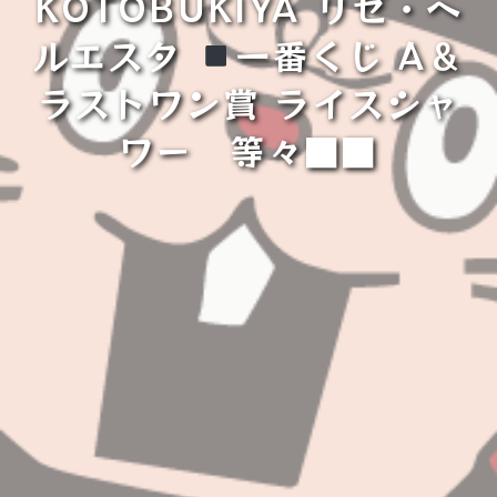
KOTOBUKIYA リゼ・ヘ
ルエスタ
一番くじ A＆
ラストワン賞 ライスシャ
ワー 等々■■