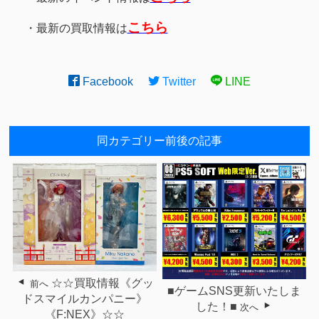
こちら
・最新の買取情報は
Facebook
Twitter
LINE
同カテゴリー前後の記事
☆☆買取情報《グッ
前へ
■ゲームSNS更新いたしま
ドスマイルカンパニー》
した！■
次へ
《F:NEX》☆☆