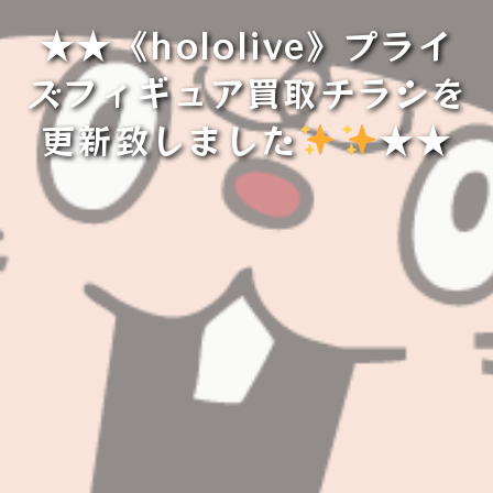
★★《hololive》プライ
ズフィギュア買取チラシを
更新致しました
️
️
★★