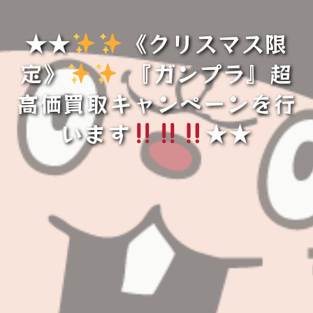
★★
️
️
《クリスマス限
定》
️
️
『ガンプラ』超
高価買取キャンペーンを行
います
★★