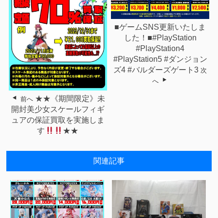
■ゲームSNS更新いたしま
した！■#PlayStation
#PlayStation4
#PlayStation5 #ダンジョン
ズ4 #バルダーズゲート3
次
へ
★★《期間限定》未
前へ
開封美少女スケールフィギ
ュアの保証買取を実施しま
す
★★
関連記事