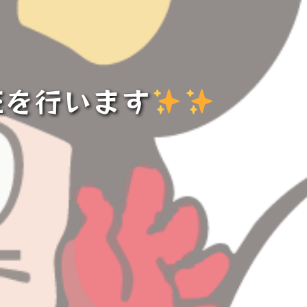
証を行います
️
️