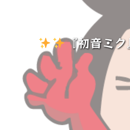
️
️
『初音ミ