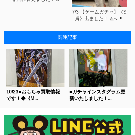
7/3 【ゲームガチャ】《S
賞》出ました！
次へ
関連記事
10/23■おもちゃ買取情報
■ガチャインスタグラム更
です！◆《M...
新いたしました！...