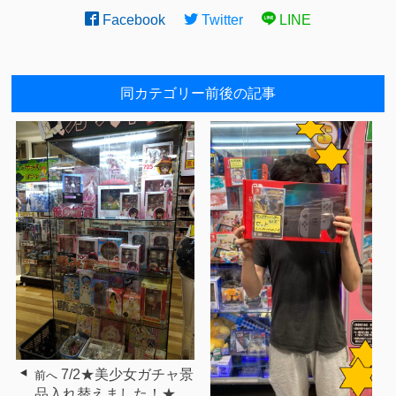
Facebook
Twitter
LINE
同カテゴリー前後の記事
7/2★美少女ガチャ景
前へ
品入れ替えました！★