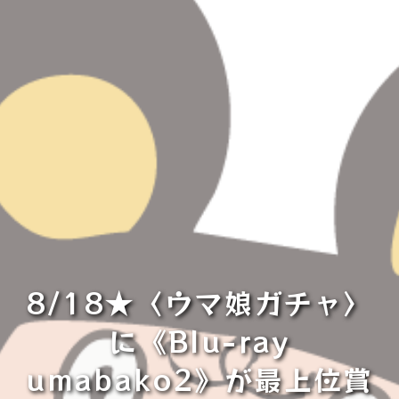
8/18★〈ウマ娘ガチャ〉
に《Blu-ray
umabako2》が最上位賞