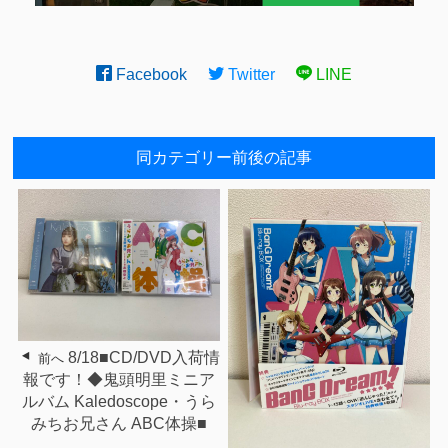
Facebook
Twitter
LINE
同カテゴリー前後の記事
8/18■CD/DVD入荷情
前へ
報です！◆鬼頭明里ミニア
ルバム Kaledoscope・うら
みちお兄さん ABC体操■