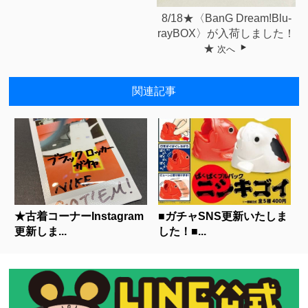
8/18★〈BanG Dream!Blu-
rayBOX〉が入荷しました！
★
次へ
関連記事
★古着コーナーInstagram
■ガチャSNS更新いたしま
更新しま...
した！■...