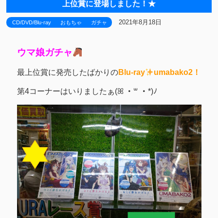
上位賞に登場しました！★
2021年8月18日
CD/DVD/Blu-ray
おもちゃ
ガチャ
ウマ娘ガチャ
最上位賞に発売したばかりの
Blu-ray
umabako2！
第4コーナーはいりましたぁ(ꕤ ・꒳ ・*)ﾉ