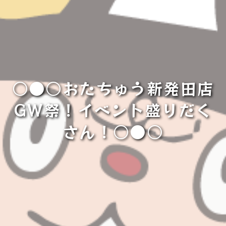
○●○おたちゅう新発田店
GW祭！イベント盛りだく
さん！○●○