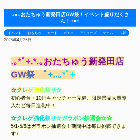
○●○おたちゅう新発田店GW祭！イベント盛りだくさ
ん！○●○
イベント
おもちゃ
カード
ガチャ
アミューズ
ゲーム
古着
2025年4月25日
.
｡
*
ﾟ
+
.
*
.
｡
お
た
ち
ゅ
う
新
発
田
店
G
W
祭
ﾟ
+
.
.
｡
*
ﾟ
+
☆
ク
レ
ゲ
強
化
祭
り
☆
初
心
者
台
・
1
0
円
キ
ャ
ッ
チ
ャ
ー
完
備
、
限
定
景
品
大
量
導
入
な
ど
毎
日
進
化
中
！
☆
ク
レ
ゲ
強
化
祭
り
☆
ガ
ラ
ポ
ン
抽
選
会
☆
☆
5
/
1
-5/6
は
ガ
ラ
ポ
ン
抽
選
会
！
期
間
中
は
毎
日
挑
戦
で
き
ま
す
♪