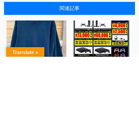
関連記事
Translate »
■古着インスタグラム更新
★★SONYハード/周辺機
いたしました！◆...
器買取告知更新...