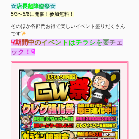
☆
店
長
超
降
臨
祭
☆
5/3〜5/6に
開
催
！
参
加
無
料
！
そのほか各部門お得で楽しいイベント盛りだくさん
です
☟
期
間
中
の
イ
ベ
ン
ト
は
チ
ラ
シ
を
要
チ
ェ
ッ
ク
！
☟