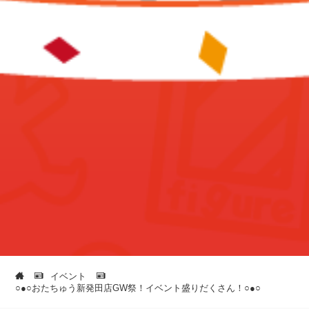
イベント
○●○おたちゅう新発田店GW祭！イベント盛りだくさん！○●○