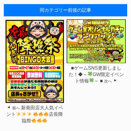
同カテゴリー前後の記事
■ゲームSNS更新しまし
た！◆～
GW限定イベン
ト情報
～ ■
次へ
新発田店大人気イベ
前へ
ント
店長降
臨祭