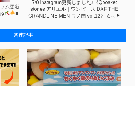
7/8 Instagram更新しました♪《Qposket
グラム更新
stories アリエル｜ワンピース DXF THE
ね
■
GRANDLINE MEN ワノ国 vol.12》
次へ
関連記事
コー...
8/4■アミューズ インスタグラム更新い...