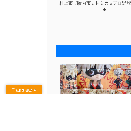
村上市 #胎内市 #トミカ #プロ野
★
Translate »
4/6★アミューズInstagram更新...