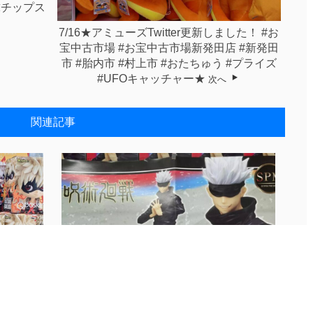
球チップス
7/16★アミューズTwitter更新しました！ #お
宝中古市場 #お宝中古市場新発田店 #新発田
市 #胎内市 #村上市 #おたちゅう #プライズ
#UFOキャッチャー★
次へ
関連記事
8/20★アミューズInstagram更...