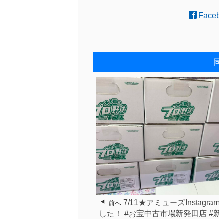
Face
7/11★アミューズInstagr
前へ
した！ #お宝中古市場新発田店 #新