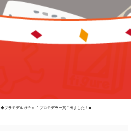
モデルガチャ⁡ ⁡ ⁡” プロモデラー賞 ” 出ました！⁡■