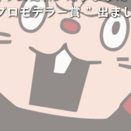
 ⁡” プロモデラー賞 ” 出ま