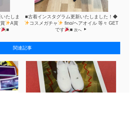
新いたしま
■古着インスタグラム更新いたしました！◆
S賞
A賞
コスメガチャ
fino/ヘアオイル 等々 GET
す
■
です
■
次へ
関連記事
..
古着Instagram更新しました♪【S...