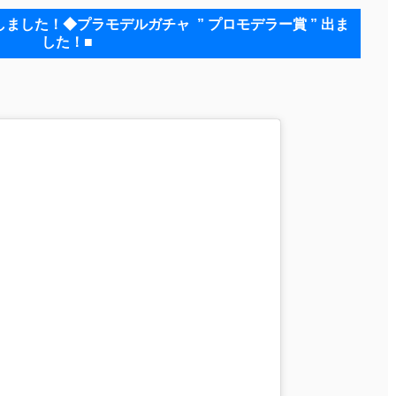
た！◆プラモデルガチャ⁡ ⁡ ⁡” プロモデラー賞 ” 出ま
した！⁡■