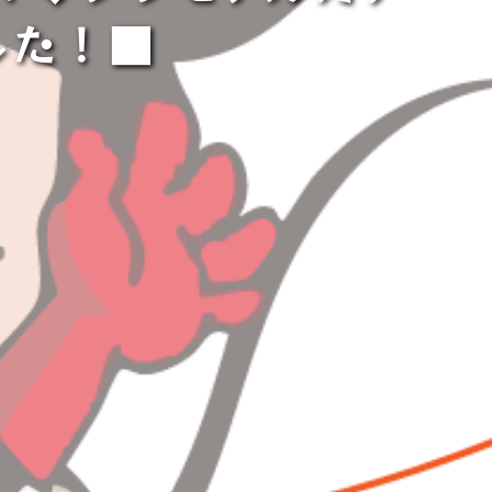
した！⁡■