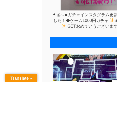
■ガチャインスタグラム更
前へ
した！◆ゲーム1000円ガチャ⁡ ⁡
⁡ ⁡GETおめでとうございま
Translate »
■ゲームTwitter更新いたしました！.