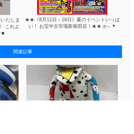
★★《8月11日～16日》夏のイベントいっぱ
新いたしま
い！ お宝中古市場新発田店！★★
⁡ ⁡これよ
次へ
々■
関連記事
ました！
古着Instagram更新♪〈激アツ品│...