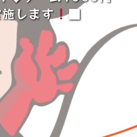
実施します
■