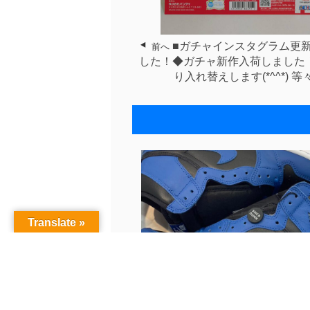
■ガチャインスタグラム更
前へ
した！◆ガチャ新作入荷しました！⁡ ⁡
り入れ替えします(*^^*)⁡ 等
Translate »
■古着インスタグラム更新いたし