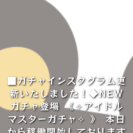
■ガチャインスタグラム更
新いたしました！◆NEW
ガチャ登場⁡ 《⁡✧︎アイドル
マスターガチャ✧︎⁡ 》⁡⁡ 本日
から稼働開始しております