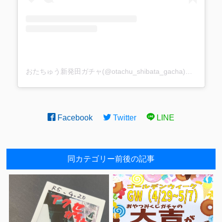
おたちゅう新発田ガチャ(@otachu_shibata_gacha)がシェアした投稿
Facebook
Twitter
LINE
同カテゴリー前後の記事