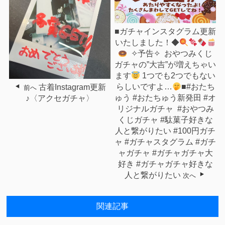
■ガチャインスタグラム更新
いたしました！◆
⁡⁡ ⁡✧︎予告✧︎⁡⁡ ⁡ ⁡おやつみくじ
ガチャの”大吉”が⁡増えちゃい
ます
⁡1つでも2つでもない
らしいですよ…
⁡■⁡#おたち
古着Instagram更新
前へ
ゅう #おたちゅう新発田 #オ
♪〈アクセガチャ〉
リジナルガチャ ⁡ ⁡#おやつみ
くじガチャ ⁡#駄菓子好きな
人と繋がりたい ⁡#100円ガチ
ャ #ガチャスタグラム #ガチ
ャガチャ #ガチャガチャ大
好き #ガチャガチャ好きな
人と繋がりたい
次へ
関連記事