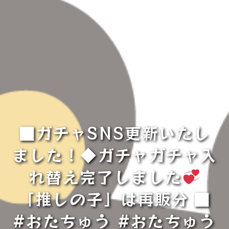
■ガチャSNS更新いたし
ました！◆ガチャガチャ入
れ替え完了しました
「推しの子」は再販分⁡⁡⁡⁡■
#おたちゅう #おたちゅう