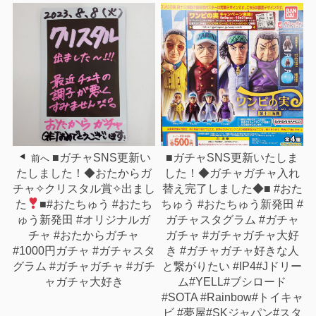
■ガチャSNS更新い
■ガチャSNS更新いたしま
前へ
たしました！◆おたからガ
した！◆ガチャガチャ入れ
チャ✧︎クリスタル賞✧︎出まし
替え完了しました◆⁡⁡⁡⁡■ #おた
た
⁡⁡⁡⁡■#おたちゅう #おたち
ちゅう #おたちゅう新発田 #
ゅう新発田 #オリジナルガ
ガチャスタグラム #ガチャ
チャ #おたからガチャ
ガチャ #ガチャガチャ大好
#1000円ガチャ #ガチャスタ
き #ガチャガチャ好きな人
グラム #ガチャガチャ #ガチ
と繋がりたい #IP4#Jドリー
ャガチャ大好き
ム#YELL#ブシロード
#SOTA #Rainbow#トイキャ
ビ #夢屋#SKジャパン#スタ