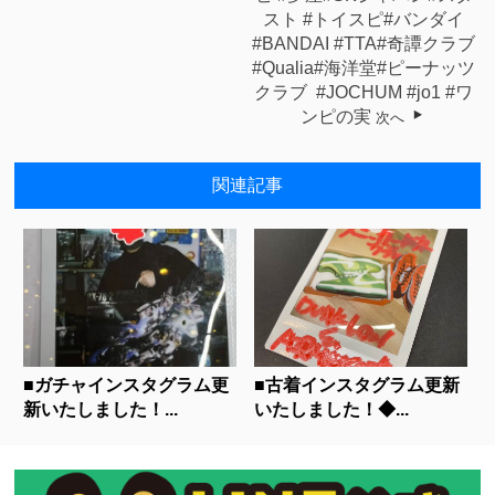
スト #トイスピ#バンダイ
#BANDAI #TTA#奇譚クラブ
#Qualia#海洋堂#ピーナッツ
クラブ ⁡ ⁡#JOCHUM #jo1 #ワ
ンピの実
次へ
関連記事
■ガチャインスタグラム更
■古着インスタグラム更新
新いたしました！...
いたしました！◆...