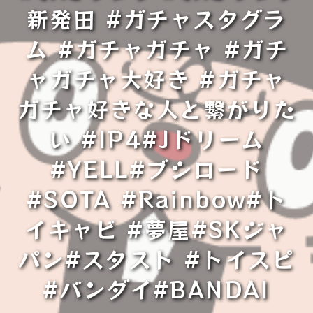
新発田 #ガチャスタグラ
ム #ガチャガチャ #ガチ
ャガチャ大好き #ガチャ
ガチャ好きな人と繋がりた
い #IP4#Jドリーム
#YELL#ブシロード
#SOTA #Rainbow#ト
イキャビ #夢屋#SKジャ
パン#スタスト #トイスピ
#バンダイ#BANDAI