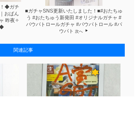
た！◆ガチ
■ガチャSNS更新いたしました！■#おたちゅ
｜⁡おぱん
う #おたちゅう新発田 #オリジナルガチャ #
⁡昨夜✧︎
パウパトロールガチャ ⁡#パウパトロール #パ
⁡◆
ウパト
次へ
関連記事
...
ガチャInstagram更新しました♪【...