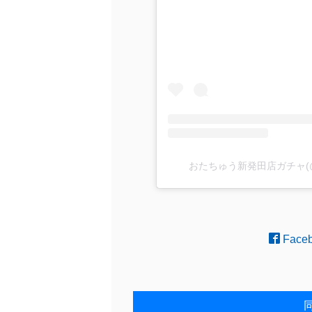
おたちゅう新発田店ガチャ(@ot
Face