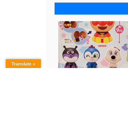
Translate »
■ガチャSNS更新いたしました！
ャ...