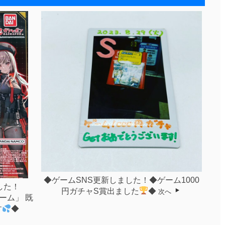
◆ゲームSNS更新しました！◆ゲーム1000
した！
円ガチャS賞出ました
◆
次へ
ーム」 既
す
⁡◆