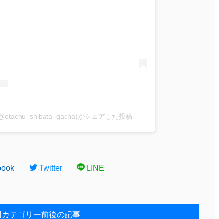
achu_shibata_gacha)がシェアした投稿
book
Twitter
LINE
同カテゴリー前後の記事