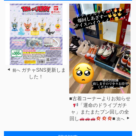
ガチャSNS更新しま
前へ
した！
■古着コーナーよりお知らせ
「運命のドライブガチ
ャ」またまたブン回しの全
回し
■
次へ