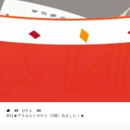
ガチャ
9/11★アラカルトガチャ《S賞》出ました！★