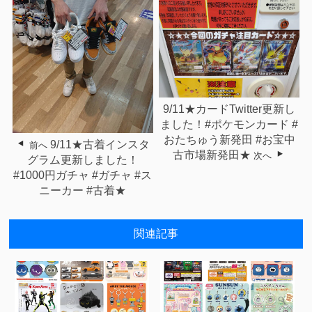
9/11★カードTwitter更新し
ました！#ポケモンカード #
おたちゅう新発田 #お宝中
9/11★古着インスタ
前へ
古市場新発田★
次へ
グラム更新しました！
#1000円ガチャ #ガチャ #ス
ニーカー #古着★
関連記事