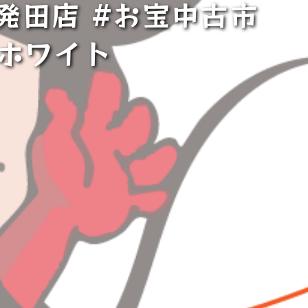
発田店 #お宝中古市
Lホワイト