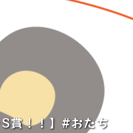
ャS賞！！⁡】#おたち