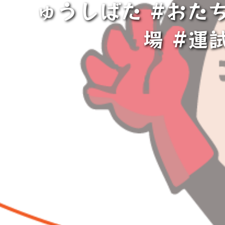
ゅうしばた #おた
場 #運