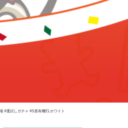
場 #運試しガチャ #S賞有機ELホワイト