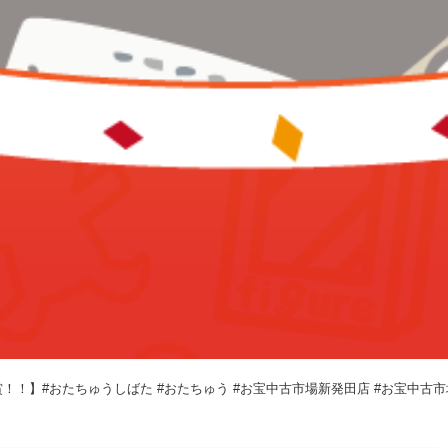
S賞！！⁡】#おたちゅうしばた #おたちゅう #お宝中古市場新発田店 #お宝中古市