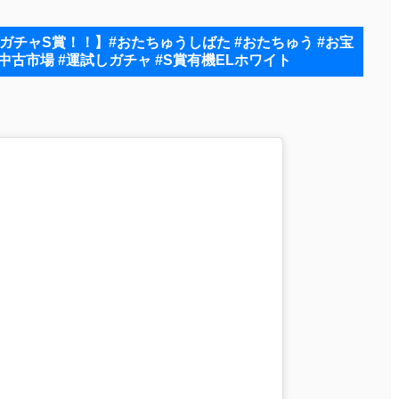
試しガチャS賞！！⁡】#おたちゅうしばた #おたちゅう #お宝
中古市場 #運試しガチャ #S賞有機ELホワイト