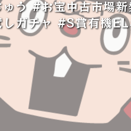
ちゅう #お宝中古市場新
試しガチャ #S賞有機E