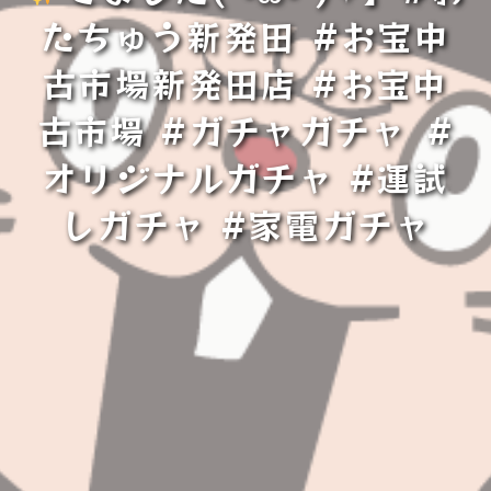
たちゅう新発田⁡ #お宝中
古市場新発田店 #お宝中
古市場 #ガチャガチャ⁡⁡ #
オリジナルガチャ #運試
しガチャ #家電ガチャ