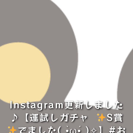
Instagram更新しました
♪【運試しガチャ⁡⁡⁡ ⁡
S賞
でました( •̀ω•́ )✧】⁡#お