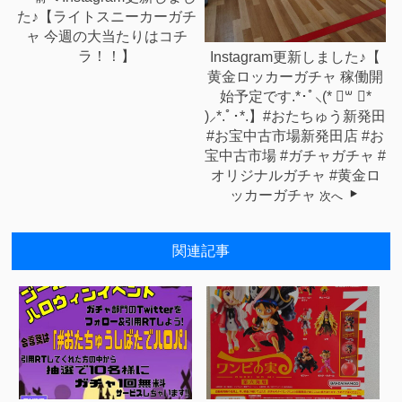
た♪【ライトスニーカーガチ
ャ 今週の大当たりはコチ
ラ！！】
Instagram更新しました♪【⁡
黄金ロッカーガチャ⁡ ⁡稼働開
始予定です.*･ﾟ⸜(* ॑꒳ ॑*
)⸝*.ﾟ･*.⁡】⁡⁡#おたちゅう新発田⁡
#お宝中古市場新発田店 #お
宝中古市場 #ガチャガチャ⁡⁡ #
オリジナルガチャ #黄金ロ
ッカーガチャ
次へ
関連記事