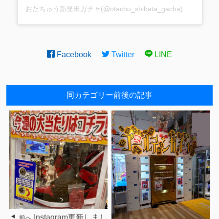
おたちゅう新発田ガチャ(@otachu_shibata_gacha)がシェアした投稿
Facebook
Twitter
LINE
同カテゴリー前後の記事
Instagram更新しまし
前へ