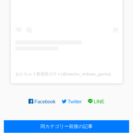
おたちゅう新発田ガチャ(@otachu_shibata_gacha)がシェアした投稿
Facebook
Twitter
LINE
同カテゴリー前後の記事