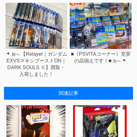
【Relayer｜ガンダム
■《PSVITAコーナー》充実
前へ
EXVSマキシブーストON｜
の品揃えです！■
次へ
DARK SOULS Ⅱ】買取・
入荷しました！
関連記事