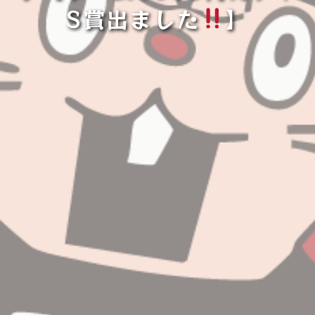
S賞出ました
】