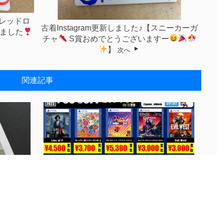
♪【レッドロ
古着Instagram更新しました♪【スニーカーガ
出ました
チャ
S賞おめでとうございますー
】
次へ
関連記事
..
◆ゲームSNS更新しました！◆#Play...