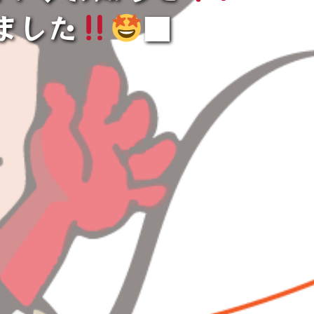
ました
■