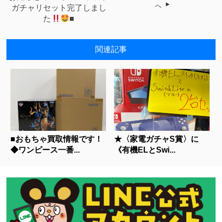
へ
ガチャリセット完了しまし
た
■
関連記事
■おもちゃ買取情報です！
★〈家電ガチャS賞〉に
◆ワンピース一番...
《有機ELとSwi...