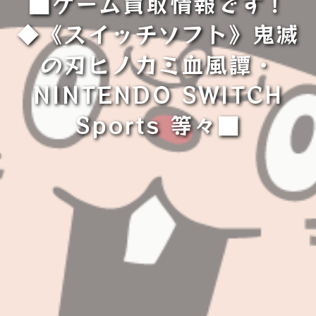
■ゲーム買取情報です！
◆《スイッチソフト》鬼滅
の刃ヒノカミ血風譚・
NINTENDO SWITCH
Sports 等々■