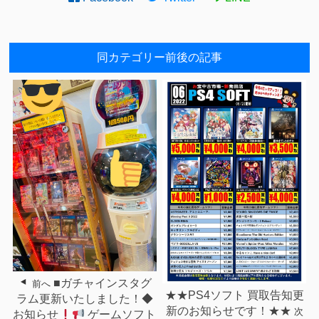
同カテゴリー前後の記事
■ガチャインスタグ
前へ
★★PS4ソフト 買取告知更
ラム更新いたしました！◆
新のお知らせです！★★
次
お知らせ
ゲームソフト