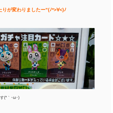
りが変わりましたー”(ﾉ*>∀<)ﾉ
*｀･ω･)ゞ