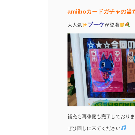
amiiboカードガチャの当た
ブーケ
大人気
が登場
補充も再稼働も完了しております(
ぜひ回しに来てください