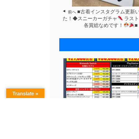
■古着インスタグラム更新
前へ
た！◆スニーカーガチャ
ラスト
各賞総なめです！
■
Translate »
ゲームSNS更新しました！
チラ
...