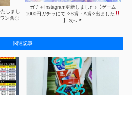
ガチャInstagram更新しました♪【⁡ゲーム
いたしまし
1000円ガチャにて⁡ ⁡✧︎S賞・A賞✧︎出ました
ワン含む
⁡】
次へ
関連記事
シ更新
■ガチャインスタグラム更新いたしまし
た！...