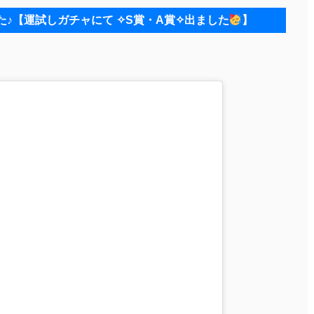
た♪【運試しガチャにて⁡ ⁡✧︎S賞・A賞✧︎出ました
⁡】