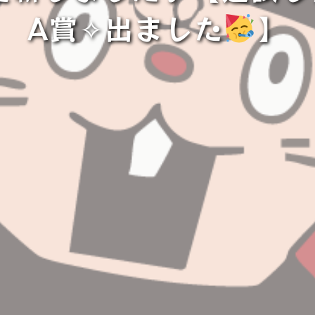
A賞✧︎出ました
⁡】