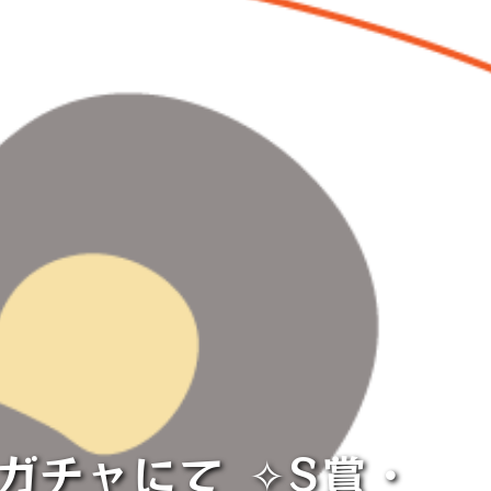
チャにて⁡ ⁡✧︎S賞・