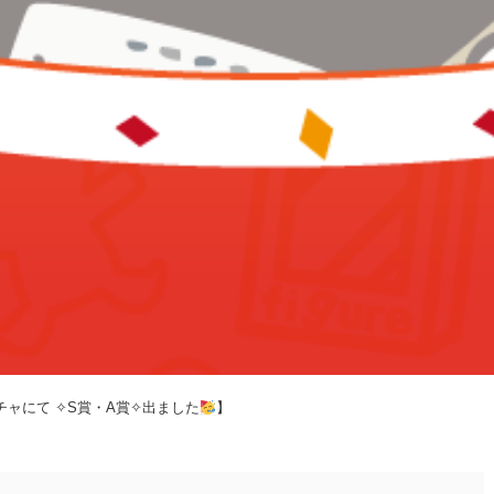
ャにて⁡ ⁡✧︎S賞・A賞✧︎出ました
⁡】