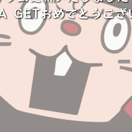
⁡S＆A⁡ ⁡GETおめでとうご