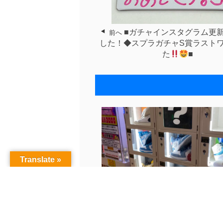
■ガチャインスタグラム更
前へ
した！◆スプラガチャS賞ラスト
た
■
Translate »
古着Instagram更新♪〈スニーカー.