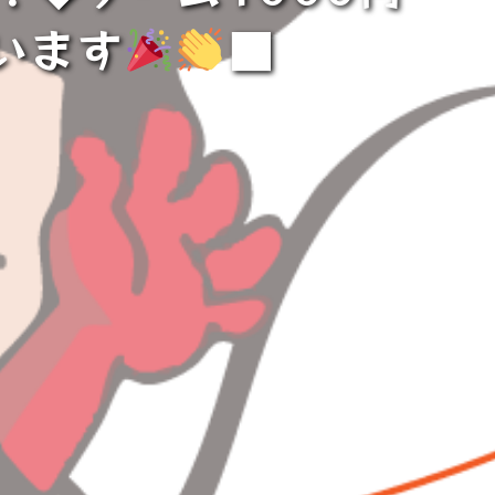
ざいます
⁡■