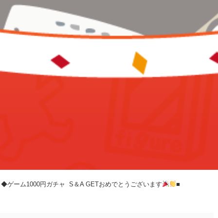
1000円ガチャ⁡ ⁡⁡ ⁡S＆A⁡ ⁡GETおめでとうございます
⁡■