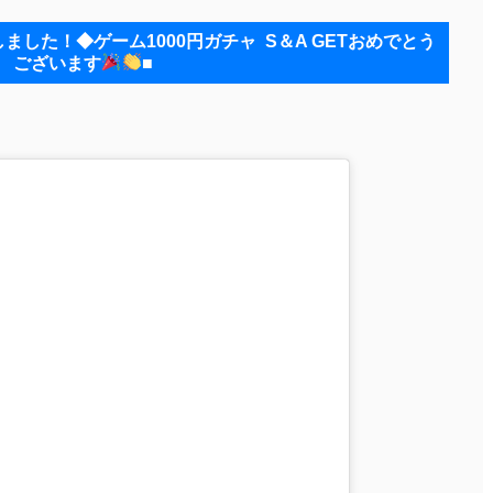
！◆ゲーム1000円ガチャ⁡ ⁡⁡ ⁡S＆A⁡ ⁡GETおめでとう
ございます
⁡■