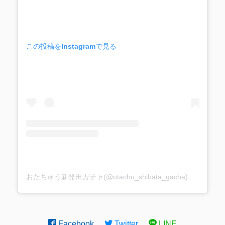
この投稿をInstagramで見る
おたちゅう新発田ガチャ(@otachu_shibata_gacha)がシェアした投稿
Facebook
Twitter
LINE