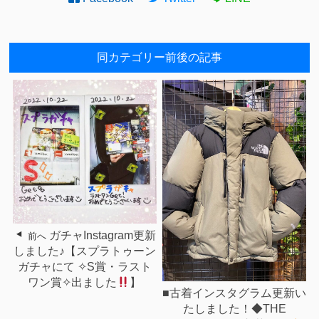
同カテゴリー前後の記事
ガチャInstagram更新
前へ
しました♪【スプラトゥーン
ガチャにて ✧︎S賞・ラスト
ワン賞✧︎出ました
⁡】
■古着インスタグラム更新い
たしました！◆THE