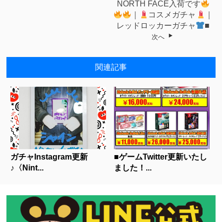
NORTH FACE入荷です
｜
コスメガチャ
｜
レッドロッカーガチャ
■
次へ
関連記事
ガチャInstagram更新
■ゲームTwitter更新いたし
♪〈Nint...
ました！...