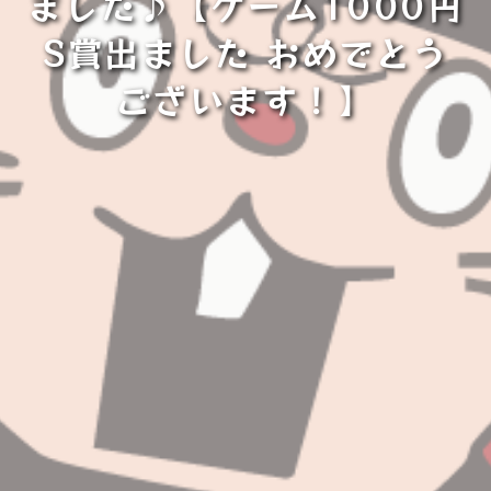
ました♪【ゲーム1000円
S賞出ました おめでとう
ございます！⁡】