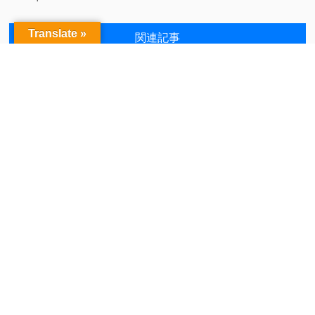
Translate »
関連記事
★★家電ガチャ S賞出まし
◇古着Instagram更新しま
た！ ★★...
した！◇...