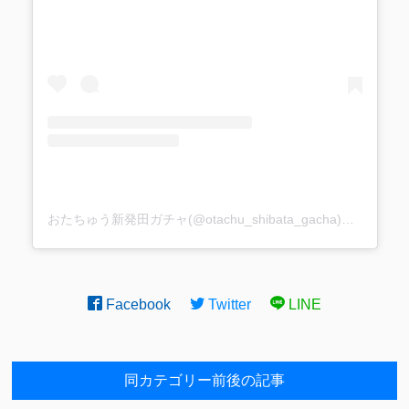
おたちゅう新発田ガチャ(@otachu_shibata_gacha)がシェアした投稿
Facebook
Twitter
LINE
同カテゴリー前後の記事