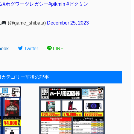
ム
#ホグワーツレガシー
#pikmin
#ピクミン
ム
(@game_shibata)
December 25, 2023
book
Twitter
LINE
同カテゴリー前後の記事