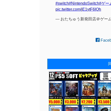
#switch
#NintendoSwitch
#ゲー
pic.twitter.com/jE1ytF6IQh
— おたちゅう新発田店＠ゲー
Face