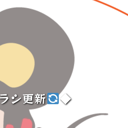
ラシ更新
◆