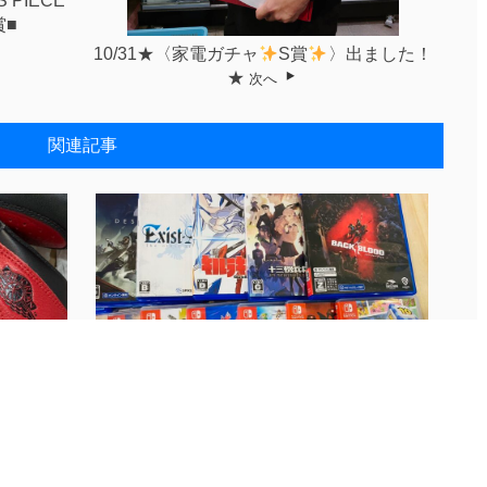
 PIECE
賞■
10/31★〈家電ガチャ
S賞
〉出ました！
★
次へ
関連記事
D...
11/2■ゲームソフト買取＆値下げ情報◆...