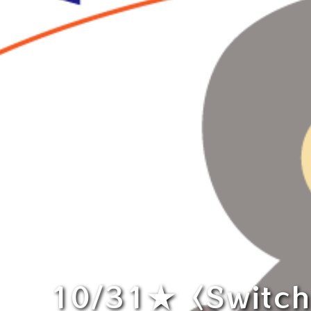
10/31★〈Switc