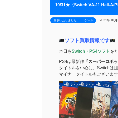
10/31★〈Switch VA-11 
2021年10月
買取いたしました！
ゲーム
ソフト買取情報です
本日も
Switch・PS4ソフト
を
PS4は最新作
『スーパーロボッ
タイトルを中心に、Switch
マイナータイトルもございます