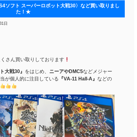
Hall-A/PS4ソフト スーパーロボット大戦30〉など買い取りまし
た！★
31日
たくさん買い取りしております
ト大戦30』
をはじめ、
ニーアやDMC5
などメジャー
は担当が個人的に注目している
『VA-11 Hall-A』
などの