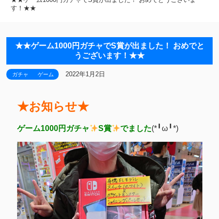
す！★★
★★ゲーム1000円ガチャでS賞が出ました！ おめでと
うございます！★★
2022年1月2日
ガチャ
ゲーム
★お知らせ★
ゲーム1000円ガチャ
S賞
でました
(*╹ω╹*)