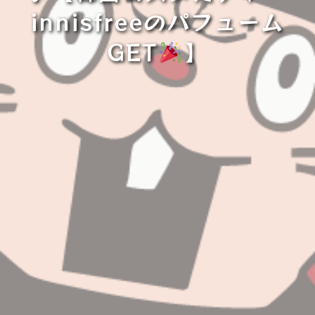
innisfreeのパフューム
GET
⁡】