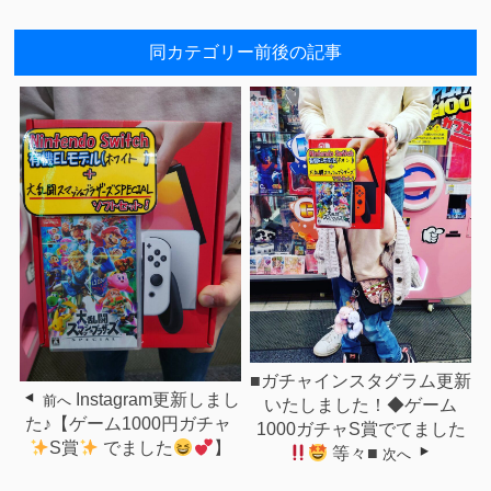
同カテゴリー前後の記事
■ガチャインスタグラム更新
Instagram更新しまし
前へ
いたしました！◆ゲーム
た♪【ゲーム1000円ガチャ⁡ ⁡
1000ガチャS賞でてました
S賞
⁡ ⁡でました
⁡】
等々■
次へ