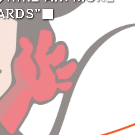
CARDS”■