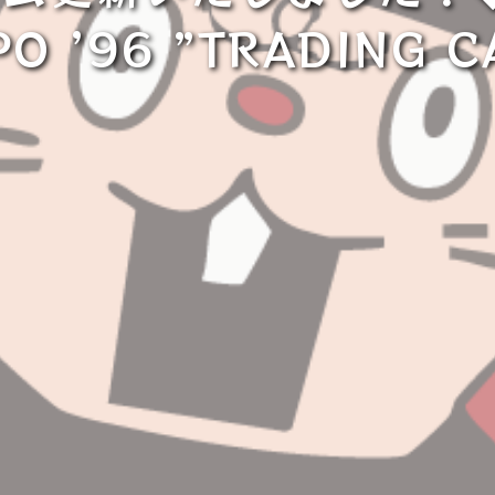
O ’96 ”TRADING 