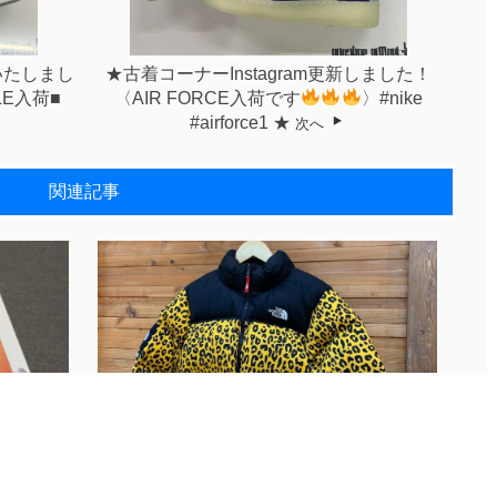
いたしまし
★古着コーナーInstagram更新しました！
LE入荷■
〈AIR FORCE入荷です
〉#nike
#airforce1 ★
次へ
関連記事
..
■古着インスタグラム更新いたしました！