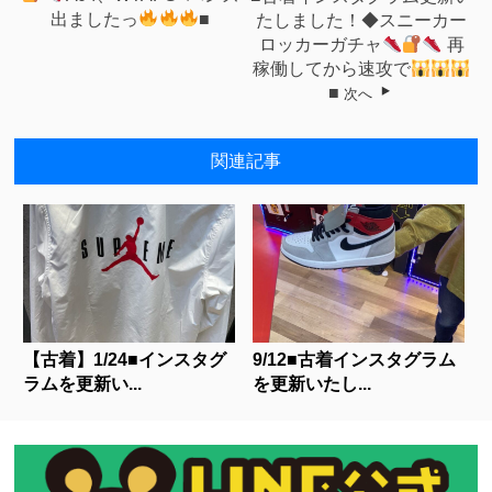
出ましたっ
■
たしました！◆スニーカー
ロッカーガチャ
再
稼働してから速攻で
■
次へ
関連記事
【古着】1/24■インスタグ
9/12■古着インスタグラム
ラムを更新い...
を更新いたし...