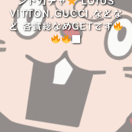
ンドガチャ
LOIUS
VITTON,GUCCI,などな
ど 各賞総なめGETです
■