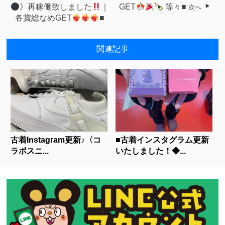
》再稼働致しました
｜
GET
等々■
次へ
各賞総なめGET
■
関連記事
古着Instagram更新♪〈コ
■古着インスタグラム更新
ラボスニ...
いたしました！◆...