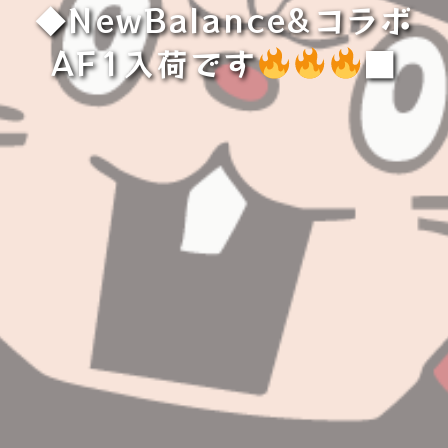
◆NewBalance&コラボ
AF1入荷です
■