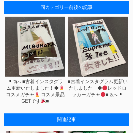
同カテゴリー前後の記事
■古着インスタグラ
■古着インスタグラム更新い
前へ
ム更新いたしました！◆
たしました！◆
レッドロ
コスメガチャ
コスメ景品
ッカーガチャ
■
次へ
GETです
■
関連記事