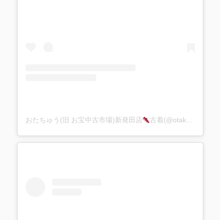
おたちゅう(旧 お宝中古市場)新発田店
古着(@otakarashibata1113)がシェアした投稿