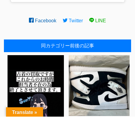
Facebook
Twitter
LINE
同カテゴリー前後の記事
Translate »
■古着コーナーInstagram更
新しました！◆ジョーダン
入荷です
▽ Nike Air