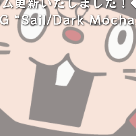
更新いたしました！◆Nike
G “Sail/Dark Moch