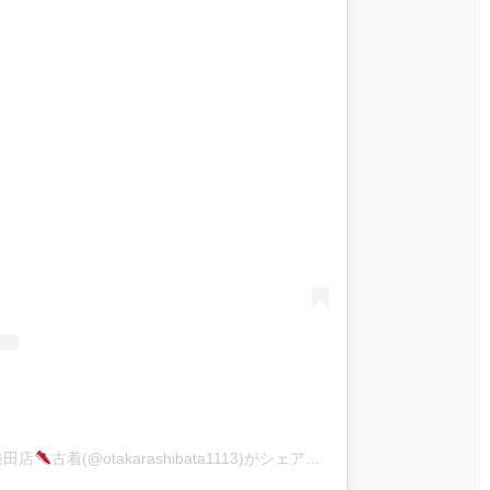
発田店
古着(@otakarashibata1113)がシェアした投稿