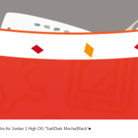
an 1 High OG “Sail/Dark Mocha/Black”■