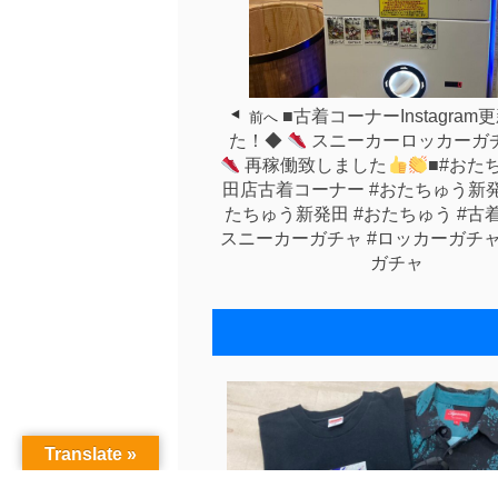
■古着コーナーInstagra
前へ
た！◆
スニーカーロッカーガ
再稼働致しました
■#おた
田店古着コーナー #おたちゅう新発
たちゅう新発田 #おたちゅう #古着
スニーカーガチャ #ロッカーガチャ 
ガチャ
Translate »