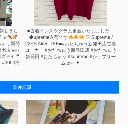
m更新しまし
■古着インスタグラム更新いたしました！
チャ
◆upreme入荷です
▽ Supreme /
ちゅう新発
22SS Alien TEE■#おたちゅう新発田店古着
田店 #お
コーナー #おたちゅう新発田店 #おたちゅう
ガチャ #
新発田 #おたちゅう #supreme #シュプリー
#3000円
ム
次へ
関連記事