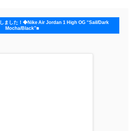
Nike Air Jordan 1 High OG “Sail/Dark
Mocha/Black”■