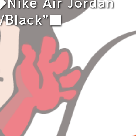
 Air Jordan
a/Black”■