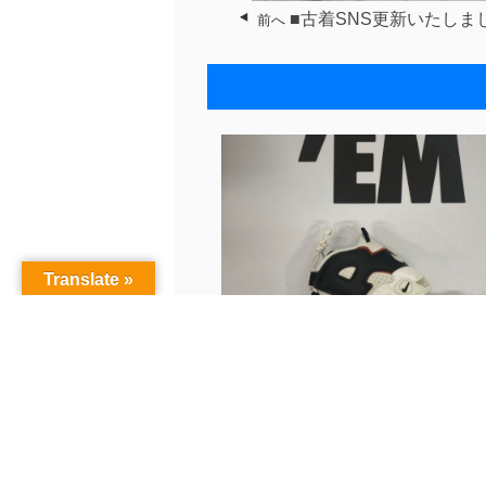
■古着SNS更新いたしま
前へ
Translate »
■古着インスタグラム更新いたし
◆...