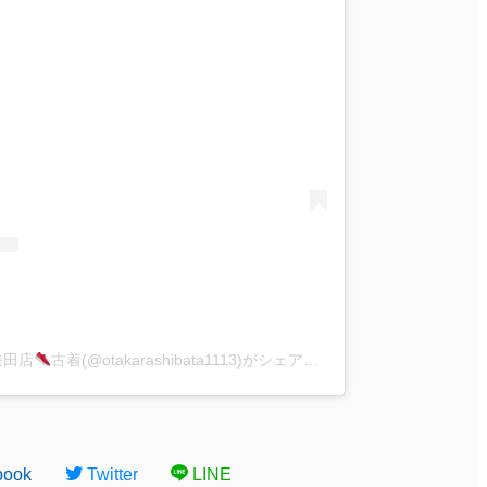
発田店
古着(@otakarashibata1113)がシェアした投稿
book
Twitter
LINE