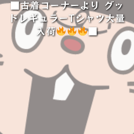
■古着コーナーより グッ
ドレギュラーTシャツ大量
入荷
■