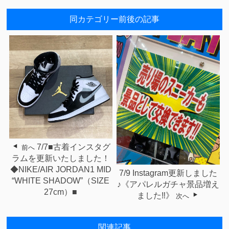
同カテゴリー前後の記事
7/7■古着インスタグ
前へ
ラムを更新いたしました！
◆NIKE/AIR JORDAN1 MID
7/9 Instagram更新しました
“WHITE SHADOW”（SIZE
♪《アパレルガチャ景品増え
27cm）■
ました‼︎》
次へ
関連記事