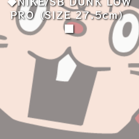
◆NIKE/SB DUNK LOW
PRO（SIZE 27.5cm）
■