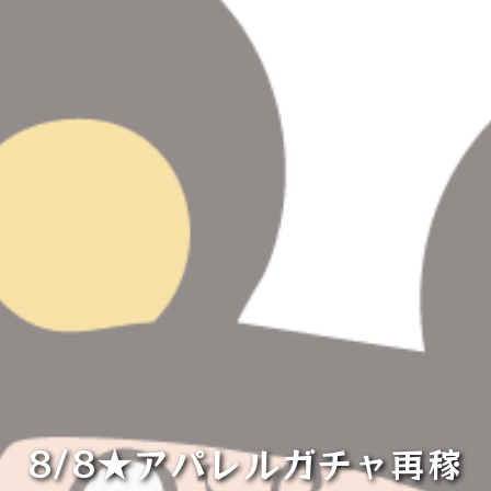
8/8★アパレルガチャ再稼