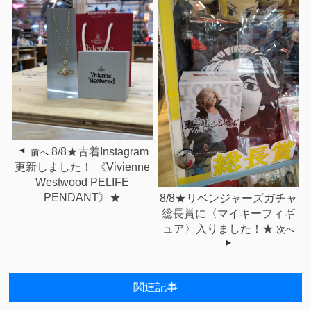
8/8★古着Instagram
前へ
更新しました！ 《Vivienne
Westwood PELIFE
PENDANT》★
8/8★リベンジャーズガチャ
総長賞に〈マイキーフィギ
ュア〉入りました！★
次へ
関連記事