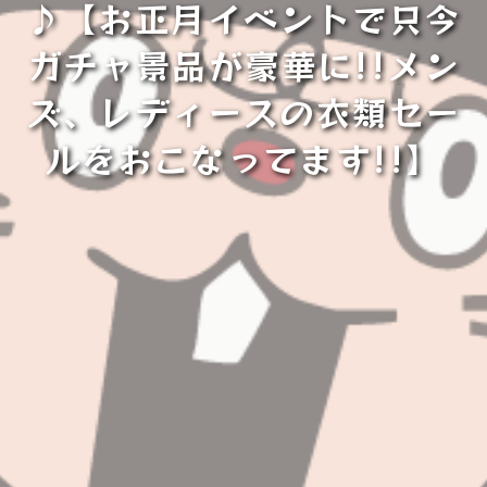
♪【お正月イベントで只今
ガチャ景品が豪華に!!メン
ズ、レディースの衣類セー
ルをおこなってます!!】