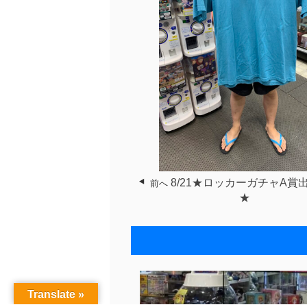
8/21★ロッカーガチャA賞
前へ
★
Translate »