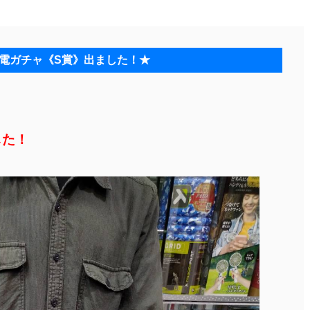
★家電ガチャ《S賞》出ました！★
した！