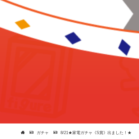
ガチャ
8/21★家電ガチャ《S賞》出ました！★