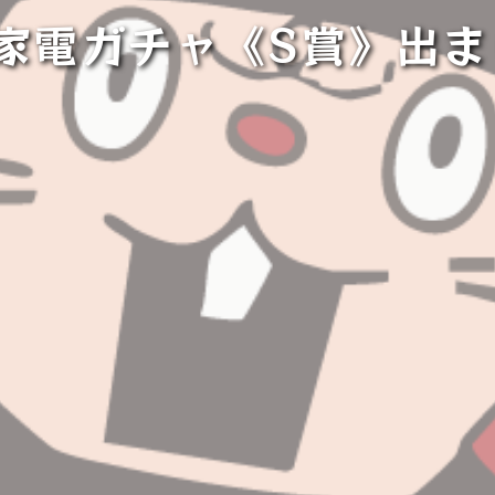
★家電ガチャ《S賞》出