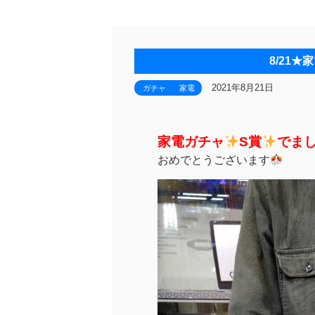
8/21
2021年8月21日
ガチャ
家電
家電ガチャ
S賞
でま
おめでとうございます