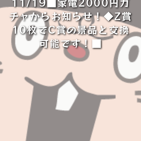
11/19■家電2000円ガ
チャからお知らせ！◆Z賞
10枚でC賞の景品と交換
可能です！■