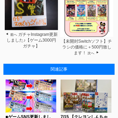
ガチャInstagram更新
前へ
しました♪【ゲーム3000円
【未開封Switchソフト】チ
ガチャ⁡】
ラシの価格に＋500円致し
ます！
次へ
関連記事
■ゲームSNS更新しまし
7/15 【クレヨンしんちゃ