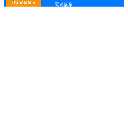
Translate »
関連記事
12/19★PS5本体 入荷しま
【PS4ソフト】買取チラシ
した！★...
を更新しました...